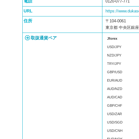
電話
0120-077-771
URL
https://www.dukas
住所
〒104-0061
東京都 中央区銀座2
取扱通貨ペア
Jforex
USD/JPY
NZD/JPY
TRY/JPY
GBP/USD
EUR/AUD
AUD/NZD
AUD/CAD
GBP/CHF
USD/ZAR
USD/SGD
USD/CNH