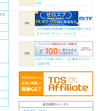
FX】
うち
PR
プロ投資家の売買戦略でFX自動売買ができる
【ゴールデンウェイ・ジャパン】
PR
FXアプリが使いやすい！【三菱UFJ eスマー
ト証券 FX】
経済指標カレンダー
←前日
翌日→
(
本日
)