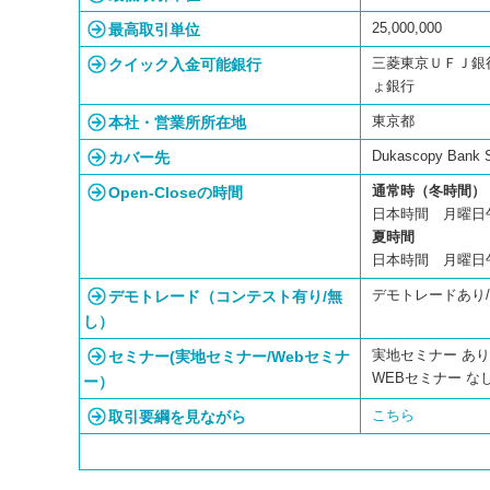
最高取引単位
25,000,000
クイック入金可能銀行
三菱東京ＵＦＪ銀行 
ょ銀行
本社・営業所所在地
東京都
カバー先
Dukascopy Bank
Open-Closeの時間
通常時（冬時間）
日本時間 月曜日
夏時間
日本時間 月曜日
デモトレード（コンテスト有り/無
デモトレードあり
し）
セミナー(実地セミナー/Webセミナ
実地セミナー あり 
WEBセミナー な
ー）
取引要綱を見ながら
こちら