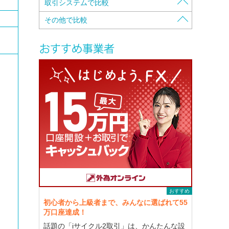
証拠金の保全方法で比較
取引システムで比較
入金・出金手数料で比較
資本金で比較
注文方法で比較
その他で比較
口座維持手数料で比較
自己資本規制比率で比較
携帯電話対応で比較
特徴で比較
スプレッドで比較
本社・営業所所在地で比較
両建可能かで比較
キャッシュバックで比較
スワップポイントで比較
各種認証・認定で比較
クイック入金可能銀行で比較
株主構成で比較
最大レバレッジで比較
カバー先で比較
Open-Closeの時間で比較
メールマガジンで比較
初回入金額で比較
デモトレード（コンテスト有り/無し）で比
ロスカットで比較
較
最低取引単位で比較
独自サービスで比較
最高取引単位で比較
セミナー(実地セミナー/Webセミナー）で比
較
マージンコールで比較
取引要綱を見ながらで比較
おすすめ
初心者から上級者まで、みんなに選ばれて55
万口座達成！
話題の「iサイクル2取引」は、かんたんな設