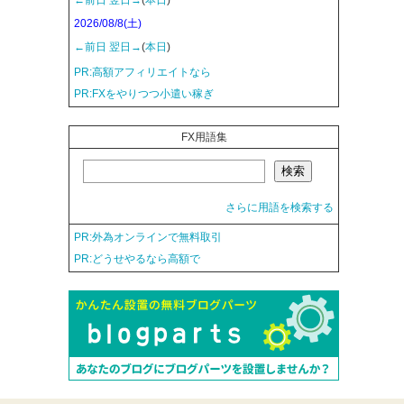
2026/08/8(土)
←前日
翌日→
(
本日
)
PR:高額アフィリエイトなら
PR:FXをやりつつ小遣い稼ぎ
FX用語集
さらに用語を検索する
PR:外為オンラインで無料取引
PR:どうせやるなら高額で