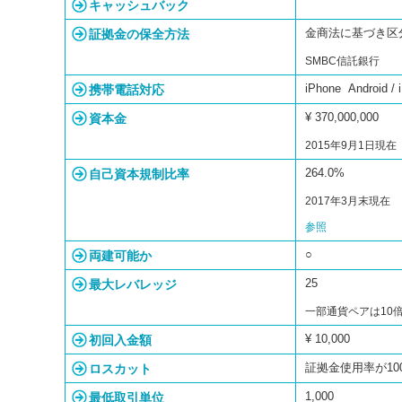
キャッシュバック
証拠金の保全方法
金商法に基づき区
SMBC信託銀行
携帯電話対応
iPhone Android /
資本金
¥ 370,000,000
2015年9月1日現在
自己資本規制比率
264.0%
2017年3月末現在
参照
両建可能か
○
最大レバレッジ
25
一部通貨ペアは10
初回入金額
¥ 10,000
ロスカット
証拠金使用率が1
最低取引単位
1,000