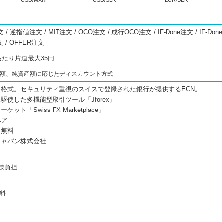
USD/MXN
USD/SEK
EUR/SEK
 逆指値注文 / MIT注文 / OCO注文 / 成行OCO注文 / IF-Done注文 / IF-Don
文 / OFFER注文
あたり片道最大35円
総額、純資産額に応じたディスカウント方式
格式。セキュリティ重視のスイスで登録された銀行が提供するECN。
駆使した多機能型取引ツール「Jforex」
ット「Swiss FX Marketplace」
ペア
料無料
ジャパン株式会社
様負担
料
無料