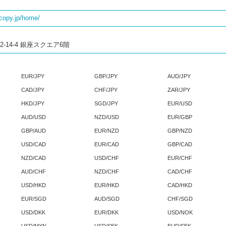
copy.jp/home/
-14-4 銀座スクエア6階
EUR/JPY
GBP/JPY
AUD/JPY
CAD/JPY
CHF/JPY
ZAR/JPY
HKD/JPY
SGD/JPY
EUR/USD
AUD/USD
NZD/USD
EUR/GBP
GBP/AUD
EUR/NZD
GBP/NZD
USD/CAD
EUR/CAD
GBP/CAD
NZD/CAD
USD/CHF
EUR/CHF
AUD/CHF
NZD/CHF
CAD/CHF
USD/HKD
EUR/HKD
CAD/HKD
EUR/SGD
AUD/SGD
CHF/SGD
USD/DKK
EUR/DKK
USD/NOK