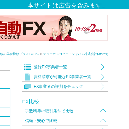
本サイトは広告を含みます。
比較の為替比較プラスTOPへ
デューカスコピー・ジャパン株式会社(Jforex)
登録FX事業者一覧
資料請求が可能なFX事業者一覧
FX事業者の評判をチェック
FX比較
手数料等の取引条件で比較
取扱通貨ペアで比較
信頼・安心で比較
取引手数料で比較