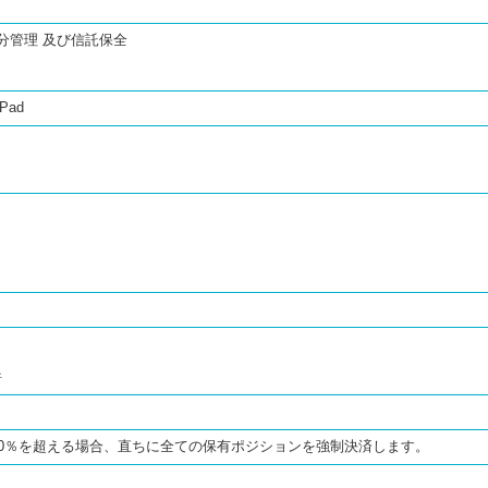
分管理 及び信託保全
 iPad
倍
00％を超える場合、直ちに全ての保有ポジションを強制決済します。