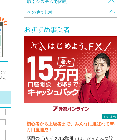
証拠金の保全方法で比較
取引システムで比較
入金・出金手数料で比較
資本金で比較
注文方法で比較
その他で比較
口座維持手数料で比較
自己資本規制比率で比較
携帯電話対応で比較
特徴で比較
スプレッドで比較
本社・営業所所在地で比較
両建可能かで比較
キャッシュバックで比較
スワップポイントで比較
各種認証・認定で比較
クイック入金可能銀行で比較
株主構成で比較
最大レバレッジで比較
カバー先で比較
Open-Closeの時間で比較
メールマガジンで比較
初回入金額で比較
デモトレード（コンテスト有り/無し）で比
ロスカットで比較
較
最低取引単位で比較
独自サービスで比較
最高取引単位で比較
セミナー(実地セミナー/Webセミナー）で比
較
マージンコールで比較
取引要綱を見ながらで比較
おすすめ
初心者から上級者まで、みんなに選ばれて55
万口座達成！
話題の「iサイクル2取引」は、かんたんな設