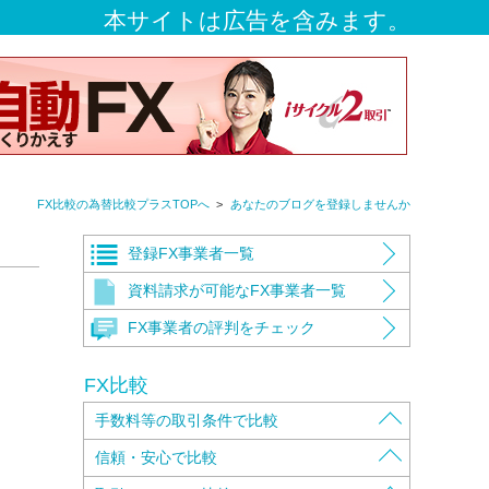
本サイトは広告を含みます。
FX比較の為替比較プラスTOPへ
あなたのブログを登録しませんか
登録FX事業者一覧
資料請求が可能なFX事業者一覧
FX事業者の評判をチェック
FX比較
手数料等の取引条件で比較
取扱通貨ペアで比較
信頼・安心で比較
取引手数料で比較