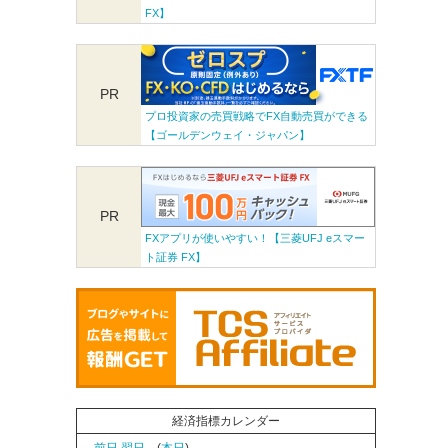
FX】
PR
プロ投資家の売買戦略でFX自動売買ができる
【ゴールデンウェイ・ジャパン】
PR
FXアプリが使いやすい！【三菱UFJ eスマー
ト証券 FX】
経済指標カレンダー
←前日
翌日→
(
本日
)