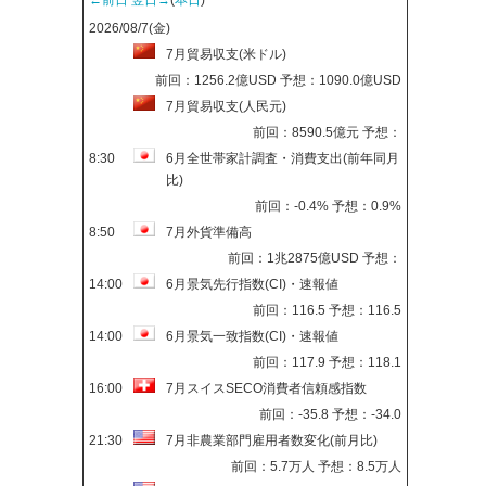
2026/08/7(金)
7月貿易収支(米ドル)
前回：1256.2億USD 予想：1090.0億USD
7月貿易収支(人民元)
前回：8590.5億元 予想：
8:30
6月全世帯家計調査・消費支出(前年同月
比)
前回：-0.4% 予想：0.9%
8:50
7月外貨準備高
前回：1兆2875億USD 予想：
14:00
6月景気先行指数(CI)・速報値
前回：116.5 予想：116.5
14:00
6月景気一致指数(CI)・速報値
前回：117.9 予想：118.1
16:00
7月スイスSECO消費者信頼感指数
前回：-35.8 予想：-34.0
21:30
7月非農業部門雇用者数変化(前月比)
前回：5.7万人 予想：8.5万人