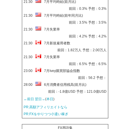
21:30
7月平均時給(前月比)
前回：0.3% 予想：0.3%
21:30
7月平均時給(前年同月比)
前回：3.5% 予想：3.5%
21:30
7月失業率
前回：4.2% 予想：4.2%
21:30
7月新規雇用者数
前回：1.82万人 予想：2.00万人
21:30
7月失業率
前回：6.5% 予想：6.5%
23:00
7月Ivey購買部協会指数
前回：56.2 予想：
28:00
6月消費者信用残高(前月比)
前回：-1.8億USD 予想：121.0億USD
←前日
翌日→
(
本日
)
PR:高額アフィリエイトなら
PR:FXをやりつつ小遣い稼ぎ
FX用語集