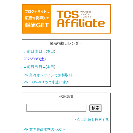
経済指標カレンダー
←前日
翌日→
(
本日
)
2026/08/8(土)
←前日
翌日→
(
本日
)
PR:外為オンラインで無料取引
PR:FXをやりつつ小遣い稼ぎ
FX用語集
さらに用語を検索する
PR:業界最高水準のFXなら