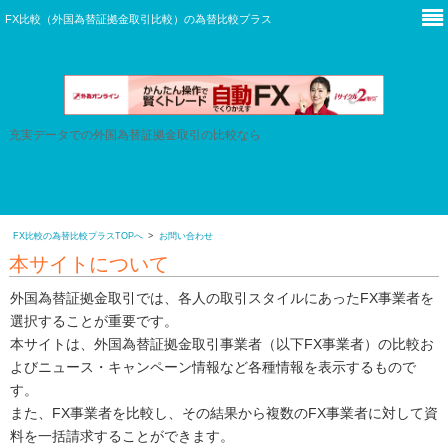
本サイトは広告を含みます。
FX比較（外国為替証拠金取引比較）の
為替比較プラス
充実データでの外国為替証拠金取引の比較なら
FX比較の為替比較プラスTOPへ
お問い合わせ
本サイトについて
外国為替証拠金取引では、各人の取引スタイルにあったFX事業者を
選択することが重要です。
本サイトは、外国為替証拠金取引事業者（以下FX事業者）の比較お
よびニュース・キャンペーン情報など各種情報を表示するもので
す。
また、FX事業者を比較し、その結果から複数のFX事業者に対して資
料を一括請求することができます。