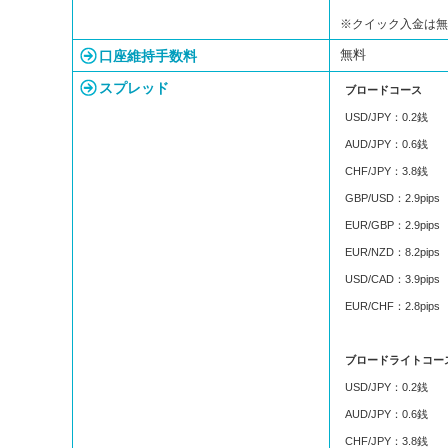
※クイック入金は
口座維持手数料
無料
スプレッド
ブロードコース
USD/JPY：0.2銭
AUD/JPY：0.6銭
CHF/JPY：3.8銭
GBP/USD：2.9pips
EUR/GBP：2.9pips
EUR/NZD：8.2pips
USD/CAD：3.9pips
EUR/CHF：2.8pips
ブロードライトコー
USD/JPY：0.2銭
AUD/JPY：0.6銭
CHF/JPY：3.8銭