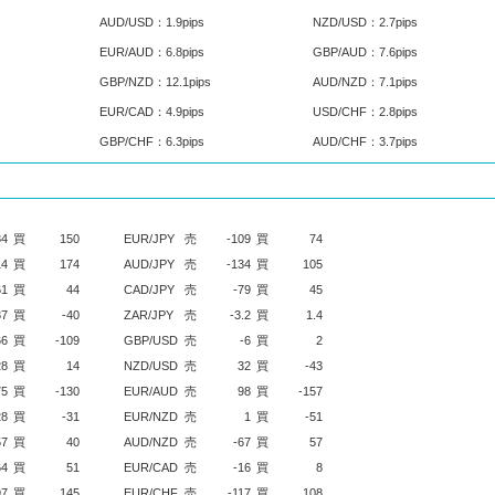
AUD/USD：1.9pips
NZD/USD：2.7pips
EUR/AUD：6.8pips
GBP/AUD：7.6pips
GBP/NZD：12.1pips
AUD/NZD：7.1pips
EUR/CAD：4.9pips
USD/CHF：2.8pips
GBP/CHF：6.3pips
AUD/CHF：3.7pips
84
買
150
EUR/JPY
売
-109
買
74
14
買
174
AUD/JPY
売
-134
買
105
61
買
44
CAD/JPY
売
-79
買
45
37
買
-40
ZAR/JPY
売
-3.2
買
1.4
66
買
-109
GBP/USD
売
-6
買
2
28
買
14
NZD/USD
売
32
買
-43
75
買
-130
EUR/AUD
売
98
買
-157
28
買
-31
EUR/NZD
売
1
買
-51
57
買
40
AUD/NZD
売
-67
買
57
64
買
51
EUR/CAD
売
-16
買
8
97
買
145
EUR/CHF
売
-117
買
108