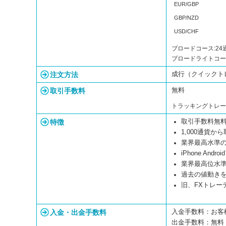
EUR/GBP
GBP/NZD
USD/CHF
ブロードコース:24
ブロードライトコー
注文方法
成行（クイックトレード
取引手数料
無料
トラッキングトレ
特徴
取引手数料無
1,000通貨か
業界最高水準
iPhone Andr
業界最高位水
過去の値動き
旧、FXトレー
入金・出金手数料
入金手数料：お客
出金手数料：無