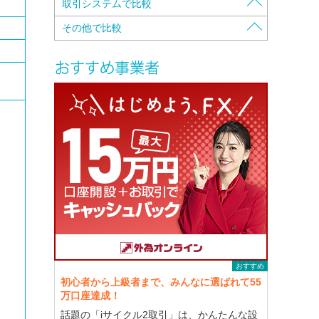
証拠金の保全方法で比較
取引システムで比較
入金・出金手数料で比較
資本金で比較
注文方法で比較
その他で比較
口座維持手数料で比較
自己資本規制比率で比較
携帯電話対応で比較
特徴で比較
スプレッドで比較
本社・営業所所在地で比較
両建可能かで比較
キャッシュバックで比較
スワップポイントで比較
各種認証・認定で比較
クイック入金可能銀行で比較
株主構成で比較
最大レバレッジで比較
カバー先で比較
Open-Closeの時間で比較
メールマガジンで比較
初回入金額で比較
デモトレード（コンテスト有り/無し）で比
ロスカットで比較
較
最低取引単位で比較
独自サービスで比較
最高取引単位で比較
セミナー(実地セミナー/Webセミナー）で比
較
マージンコールで比較
取引要綱を見ながらで比較
おすすめ
初心者から上級者まで、みんなに選ばれて55
万口座達成！
話題の「iサイクル2取引」は、かんたんな設