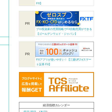
FX】
PR
プロ投資家の売買戦略でFX自動売買ができる
【ゴールデンウェイ・ジャパン】
PR
FXアプリが使いやすい！【三菱UFJ eスマー
ト証券 FX】
経済指標カレンダー
←前日
翌日→
(
本日
)