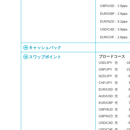
GBP/USD：2.9pips
EUR/GBP：2.9pips
EUR/NZD：8.2pips
USD/CAD：3.9pips
EUR/CHF：2.8pips
キャッシュバック
スワップポイント
ブロードコース
USD/JPY
売
-1
GBP/JPY
売
-2
NZD/JPY
売
-
CHF/JPY
売
EUR/USD
売
AUD/USD
売
-
EUR/GBP
売
GBP/AUD
売
GBP/NZD
売
-
USD/CAD
売
-
USD/CHF
売
-1