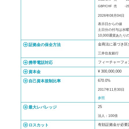
GBP/CHF
売
-2
2026年08月04日
表示日からの値
土日分の付与は水曜
10,000通貨あた
証拠金の保全方法
金商法に基づき区
三井住友銀行
携帯電話対応
フィーチャーフォン / 
資本金
¥ 300,000,000
自己資本規制比率
670.0%
2017年11月30日
参照
最大レバレッジ
25
法人：100倍
ロスカット
有効証拠金が必要