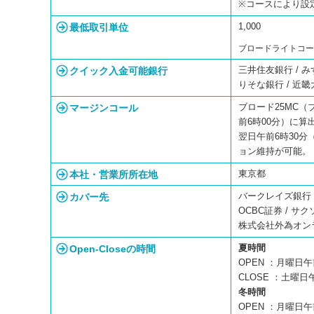
※コースにより設
最低取引単位
1,000
ブロードライトコ
クイック入金可能銀行
三井住友銀行 / み
りそな銀行 / 近畿
マージンコール
ブロード25MC（
前6時00分）に
翌日午前6時30
ョン維持が可能
本社・営業所所在地
東京都
カバー先
バークレイズ銀行 
OCBC証券 / サク
株式会社外為オン
Open-Closeの時間
夏時間
OPEN ：月曜日午
CLOSE ：土曜日
冬時間
OPEN ：月曜日午