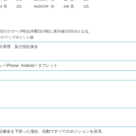
54
買
201
AUD/CHF
売
-199
買
125
日のクローズ時点(木曜日の朝)に表示値の3日分となる。
りのスワップポイント値
分管理 及び信託保全
iPhone Android / タブレット
証拠金を下回った場合、自動ですべてのポジションを決済。