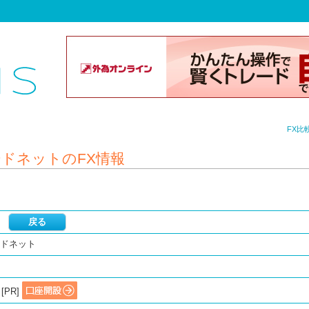
FX比
ードネットのFX情報
ードネット
ト
[PR]