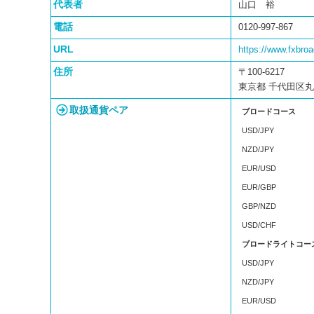
代表者
山口 裕
電話
0120-997-867
URL
https://www.fxbro
住所
〒100-6217
東京都 千代田区丸の
取扱通貨ペア
ブロードコース
USD/JPY
NZD/JPY
EUR/USD
EUR/GBP
GBP/NZD
USD/CHF
ブロードライトコー
USD/JPY
NZD/JPY
EUR/USD