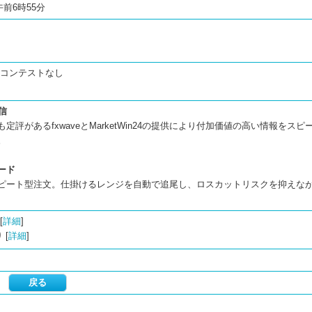
午前6時55分
ロ
/コンテストなし
信
定評があるfxwaveとMarketWin24の提供により付加価値の高い情報をスピ
。
ード
ピート型注文。仕掛けるレンジを自動で追尾し、ロスカットリスクを抑えな
。
[
詳細
]
 [
詳細
]