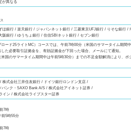
定が異なる
ース
ずほ銀行 / 楽天銀行 / ジャパンネット銀行 / 三菱東京UFJ銀行 / りそな銀行 /
大阪銀行 / ゆうちょ銀行 / 住信SBIネット銀行 / セブン銀行
ブロード25ライトMC）コースでは、午前7時00分（米国のサマータイム期間
算出した必要取引証拠金を、有効証拠金が下回った場合、メールにて通知。
分（米国のサマータイム期間中は午前5時30分）までの不足金額解消により、ポ
。
/ 株式会社三井住友銀行 / ドイツ銀行ロンドン支店 /
ソバンク・SAXO Bank A/S / 株式会社アイネット証券 /
ライン / 株式会社ライブスター証券
前7時
午前5時55分
前7時