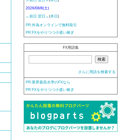
2026/08/8(土)
←前日
翌日→
(
本日
)
PR:外為オンラインで無料取引
PR:FXをやりつつ小遣い稼ぎ
FX用語集
さらに用語を検索する
PR:業界最高水準のFXなら
PR:FXをやりつつ小遣い稼ぎ