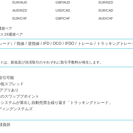
EUR/AUD
GBP/AUD
EUR/NZD
AUD/NZD
USD/CAD
EUR/CAD
EUR/CHF
GBP/CHF
AUD/CHF
通貨ペア
ス:24通貨ペア
）/ 指値 / 逆指値 / IFD / OCO / IFDO / トレール / トラッキングトレ
ードは、新規及び決済取引のそれぞれに取引手数料が発生します。
料
ら取引可能
の低スプレッド
oidアプリあり
準のスワッププポイント
をシステムが算出し自動売買を繰り返す「トラッキングトレード」
ディングシステムズ
様負担
料