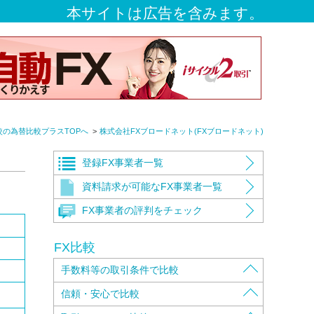
本サイトは広告を含みます。
較の為替比較プラスTOPへ
株式会社FXブロードネット(FXブロードネット)
登録FX事業者一覧
資料請求が可能なFX事業者一覧
FX事業者の評判をチェック
FX比較
手数料等の取引条件で比較
取扱通貨ペアで比較
信頼・安心で比較
取引手数料で比較