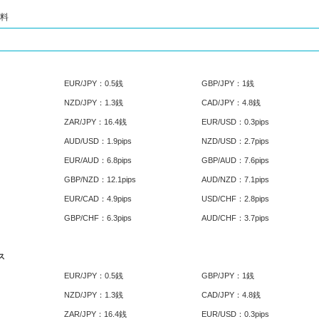
無料
EUR/JPY：0.5銭
GBP/JPY：1銭
NZD/JPY：1.3銭
CAD/JPY：4.8銭
ZAR/JPY：16.4銭
EUR/USD：0.3pips
AUD/USD：1.9pips
NZD/USD：2.7pips
EUR/AUD：6.8pips
GBP/AUD：7.6pips
GBP/NZD：12.1pips
AUD/NZD：7.1pips
EUR/CAD：4.9pips
USD/CHF：2.8pips
GBP/CHF：6.3pips
AUD/CHF：3.7pips
ス
EUR/JPY：0.5銭
GBP/JPY：1銭
NZD/JPY：1.3銭
CAD/JPY：4.8銭
ZAR/JPY：16.4銭
EUR/USD：0.3pips