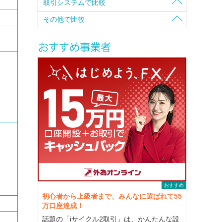
証拠金の保全方法で比較
取引システムで比較
入金・出金手数料で比較
資本金で比較
注文方法で比較
その他で比較
口座維持手数料で比較
自己資本規制比率で比較
携帯電話対応で比較
特徴で比較
スプレッドで比較
本社・営業所所在地で比較
両建可能かで比較
キャッシュバックで比較
スワップポイントで比較
各種認証・認定で比較
クイック入金可能銀行で比較
株主構成で比較
最大レバレッジで比較
カバー先で比較
Open-Closeの時間で比較
メールマガジンで比較
初回入金額で比較
デモトレード（コンテスト有り/無し）で比
ロスカットで比較
較
最低取引単位で比較
独自サービスで比較
最高取引単位で比較
セミナー(実地セミナー/Webセミナー）で比
較
マージンコールで比較
取引要綱を見ながらで比較
おすすめ
初心者から上級者まで、みんなに選ばれて55
万口座達成！
話題の「iサイクル2取引」は、かんたんな設