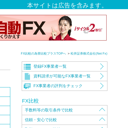
本サイトは広告を含みます。
FX比較の為替比較プラスTOPへ
松井証券株式会社(Net Fx)
登録FX事業者一覧
資料請求が可能なFX事業者一覧
FX事業者の評判をチェック
FX比較
手数料等の取引条件で比較
取扱通貨ペアで比較
信頼・安心で比較
取引手数料で比較