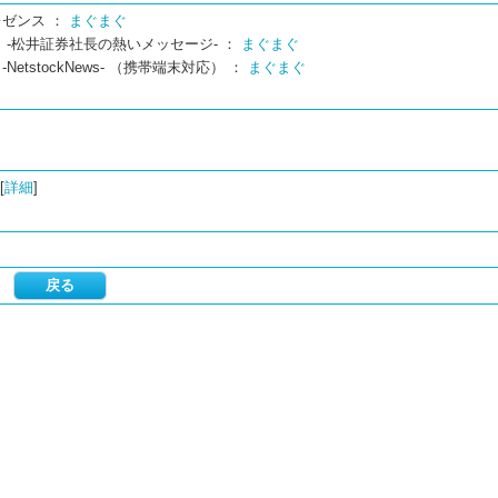
ゼンス ：
まぐまぐ
 -松井証券社長の熱いメッセージ- ：
まぐまぐ
etstockNews- （携帯端末対応） ：
まぐまぐ
[
詳細
]
し