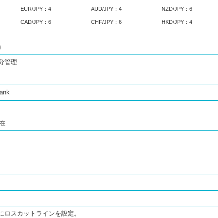
EUR/JPY：4
AUD/JPY：4
NZD/JPY：6
CAD/JPY：6
CHF/JPY：6
HKD/JPY：4
）
分管理
bank
現在
にロスカットラインを設定。