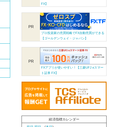
FX】
PR
プロ投資家の売買戦略でFX自動売買ができる
【ゴールデンウェイ・ジャパン】
PR
FXアプリが使いやすい！【三菱UFJ eスマー
ト証券 FX】
経済指標カレンダー
←前日
翌日→
(
本日
)