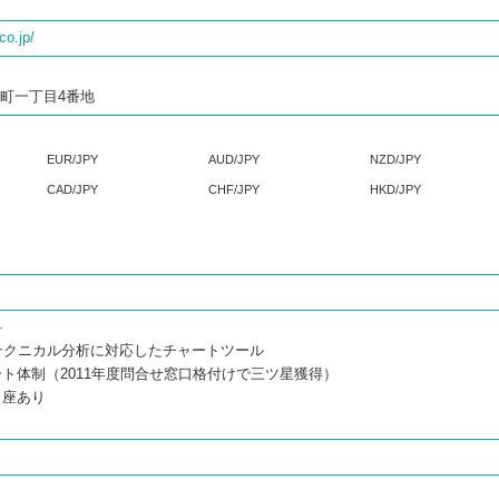
co.jp/
麹町一丁目4番地
EUR/JPY
AUD/JPY
NZD/JPY
CAD/JPY
CHF/JPY
HKD/JPY
料
テクニカル分析に対応したチャートツール
ト体制（2011年度問合せ窓口格付けで三ツ星獲得）
口座あり