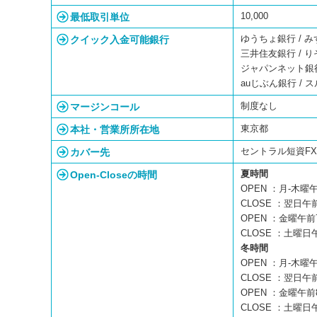
最低取引単位
10,000
クイック入金可能銀行
ゆうちょ銀行 / み
三井住友銀行 / り
ジャパンネット銀行 
auじぶん銀行 / 
マージンコール
制度なし
本社・営業所所在地
東京都
カバー先
セントラル短資F
Open-Closeの時間
夏時間
OPEN ：月-木曜
CLOSE ：翌日午
OPEN ：金曜午前
CLOSE ：土曜日
冬時間
OPEN ：月-木曜
CLOSE ：翌日午
OPEN ：金曜午前
CLOSE ：土曜日