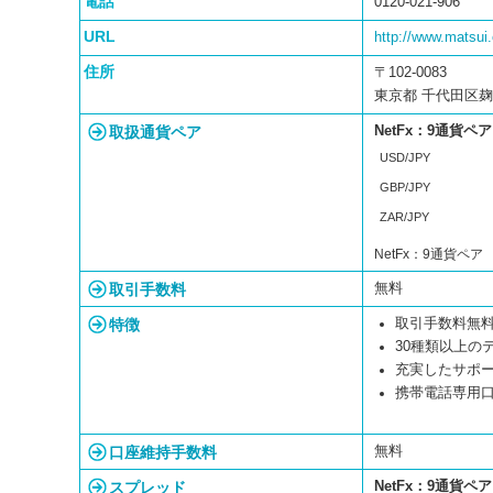
電話
0120-021-906
URL
http://www.matsui.
住所
〒102-0083
東京都 千代田区
取扱通貨ペア
NetFx：9通貨ペア
USD/JPY
GBP/JPY
ZAR/JPY
NetFx：9通貨ペア
取引手数料
無料
特徴
取引手数料無
30種類以上の
充実したサポー
携帯電話専用
口座維持手数料
無料
スプレッド
NetFx：9通貨ペア