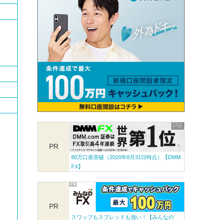
PR
80万口座突破（2020年8月31日時点）【DMM
FX】
PR
スワップもスプレッドも強い！【みんなの