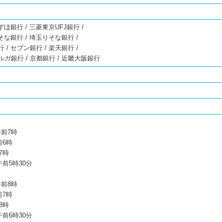
ずほ銀行 / 三菱東京UFJ銀行 /
そな銀行 / 埼玉りそな銀行 /
/ セブン銀行 / 楽天銀行 /
スルガ銀行 / 京都銀行 / 近畿大阪銀行
X
午前7時
前6時
7時
午前5時30分
午前8時
前7時
8時
午前6時30分