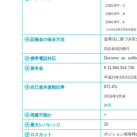
USD/JPY：1
GBP/JPY：6
ZAR/JPY：6
（※2012年2月6日現在
証拠金の保全方法
金商法に基づき区
日証金信託銀行
携帯電話対応
Docomo au soft
資本金
¥ 11,944,914,736
平成23年3月31日
自己資本規制比率
871.4%
2018年3月末
参照
両建可能か
○
最大レバレッジ
25
ロスカット
ポジション保有時