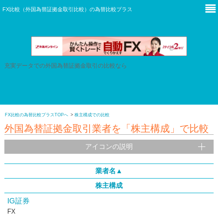
本サイトは広告を含みます。
FX比較（外国為替証拠金取引比較）の
為替比較プラス
充実データでの外国為替証拠金取引の比較なら
FX比較の為替比較プラスTOPへ
株主構成での比較
外国為替証拠金取引業者を「株主構成」で比較
アイコンの説明
業者名▲
株主構成
IG証券
FX