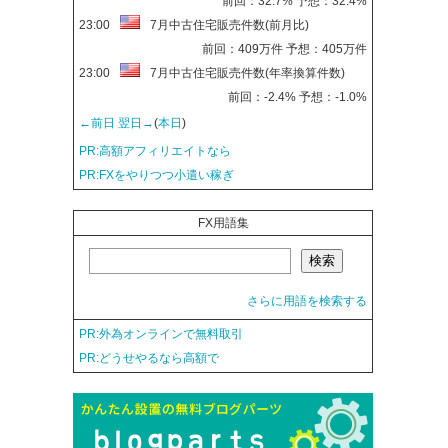
前回：32.7% 予想：32.4%
23:00
7月中古住宅販売件数(前月比)
前回：409万件 予想：405万件
23:00
7月中古住宅販売件数(年率換算件数)
前回：-2.4% 予想：-1.0%
←前日
翌日→
(
本日
)
PR:高額アフィリエイトなら
PR:FXをやりつつ小遣い稼ぎ
FX用語集
さらに用語を検索する
PR:外為オンラインで無料取引
PR:どうせやるなら高額で