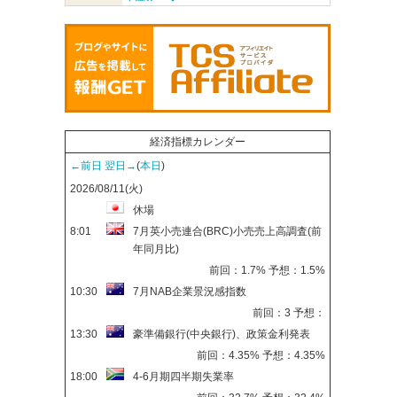
経済指標カレンダー
←前日
翌日→
(
本日
)
2026/08/11(火)
休場
8:01
7月英小売連合(BRC)小売売上高調査(前
年同月比)
前回：1.7% 予想：1.5%
10:30
7月NAB企業景況感指数
前回：3 予想：
13:30
豪準備銀行(中央銀行)、政策金利発表
前回：4.35% 予想：4.35%
18:00
4-6月期四半期失業率