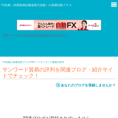
本サイトは広告を含みます。
FX比較（外国為替証拠金取引比較）の
為替比較プラス
充実データでの外国為替証拠金取引の比較なら
FX比較の為替比較プラスTOPへ
サンワード貿易の評判
サンワード貿易の評判を関連ブログ・紹介サイ
トでチェック！
あなたのブログを登録しませんか？