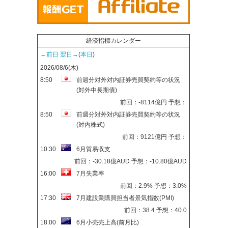
経済指標カレンダー
←前日
翌日→
(
本日
)
2026/08/6(木)
8:50
前週分対外対内証券売買契約等の状況
(対外中長期債)
前回：-8114億円 予想：
8:50
前週分対外対内証券売買契約等の状況
(対内株式)
前回：9121億円 予想：
10:30
6月貿易収支
前回：-30.18億AUD 予想：-10.80億AUD
16:00
7月失業率
前回：2.9% 予想：3.0%
17:30
7月建設業購買担当者景気指数(PMI)
前回：38.4 予想：40.0
18:00
6月小売売上高(前月比)