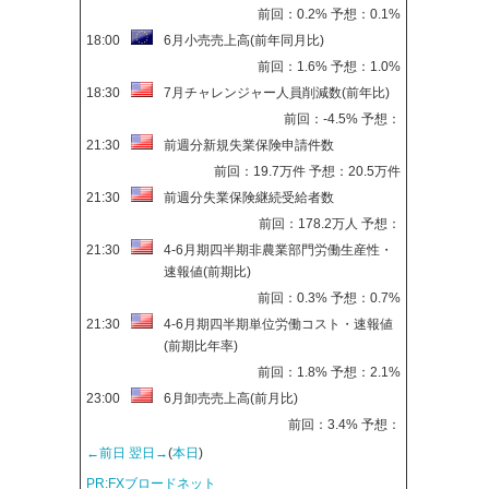
前回：0.2% 予想：0.1%
18:00
6月小売売上高(前年同月比)
前回：1.6% 予想：1.0%
18:30
7月チャレンジャー人員削減数(前年比)
前回：-4.5% 予想：
21:30
前週分新規失業保険申請件数
前回：19.7万件 予想：20.5万件
21:30
前週分失業保険継続受給者数
前回：178.2万人 予想：
21:30
4-6月期四半期非農業部門労働生産性・
速報値(前期比)
前回：0.3% 予想：0.7%
21:30
4-6月期四半期単位労働コスト・速報値
(前期比年率)
前回：1.8% 予想：2.1%
23:00
6月卸売売上高(前月比)
前回：3.4% 予想：
←前日
翌日→
(
本日
)
PR:FXブロードネット