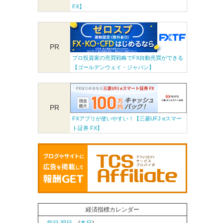
FX】
PR
プロ投資家の売買戦略でFX自動売買ができる
【ゴールデンウェイ・ジャパン】
PR
FXアプリが使いやすい！【三菱UFJ eスマー
ト証券 FX】
経済指標カレンダー
←前日
翌日→
(
本日
)