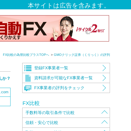
本サイトは広告を含みます。
FX比較の為替比較プラスTOPへ
GMOクリック証券（くりっく）の評判
登録FX事業者一覧
資料請求が可能なFX事業者一覧
んか？
FX事業者の評判をチェック
x.com
FX比較
手数料等の取引条件で比較
取扱通貨ペアで比較
信頼・安心で比較
取引手数料で比較