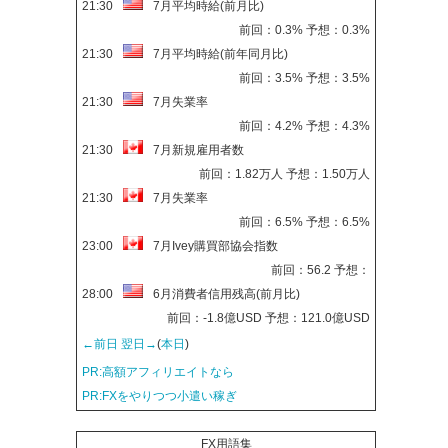
21:30
7月平均時給(前月比)
前回：0.3% 予想：0.3%
21:30
7月平均時給(前年同月比)
前回：3.5% 予想：3.5%
21:30
7月失業率
前回：4.2% 予想：4.3%
21:30
7月新規雇用者数
前回：1.82万人 予想：1.50万人
21:30
7月失業率
前回：6.5% 予想：6.5%
23:00
7月Ivey購買部協会指数
前回：56.2 予想：
28:00
6月消費者信用残高(前月比)
前回：-1.8億USD 予想：121.0億USD
←前日
翌日→
(
本日
)
PR:高額アフィリエイトなら
PR:FXをやりつつ小遣い稼ぎ
FX用語集