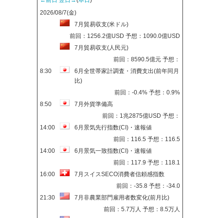
2026/08/7(金)
7月貿易収支(米ドル)
前回：1256.2億USD 予想：1090.0億USD
7月貿易収支(人民元)
前回：8590.5億元 予想：
8:30
6月全世帯家計調査・消費支出(前年同月
比)
前回：-0.4% 予想：0.9%
8:50
7月外貨準備高
前回：1兆2875億USD 予想：
14:00
6月景気先行指数(CI)・速報値
前回：116.5 予想：116.5
14:00
6月景気一致指数(CI)・速報値
前回：117.9 予想：118.1
16:00
7月スイスSECO消費者信頼感指数
前回：-35.8 予想：-34.0
21:30
7月非農業部門雇用者数変化(前月比)
前回：5.7万人 予想：8.5万人