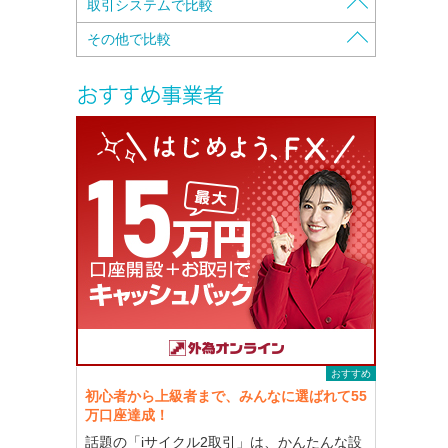
証拠金の保全方法で比較
取引システムで比較
入金・出金手数料で比較
資本金で比較
注文方法で比較
その他で比較
口座維持手数料で比較
自己資本規制比率で比較
携帯電話対応で比較
特徴で比較
スプレッドで比較
本社・営業所所在地で比較
両建可能かで比較
キャッシュバックで比較
スワップポイントで比較
各種認証・認定で比較
クイック入金可能銀行で比較
株主構成で比較
最大レバレッジで比較
カバー先で比較
Open-Closeの時間で比較
メールマガジンで比較
初回入金額で比較
デモトレード（コンテスト有り/無し）で比
ロスカットで比較
較
最低取引単位で比較
独自サービスで比較
最高取引単位で比較
セミナー(実地セミナー/Webセミナー）で比
較
マージンコールで比較
取引要綱を見ながらで比較
おすすめ
初心者から上級者まで、みんなに選ばれて55
万口座達成！
話題の「iサイクル2取引」は、かんたんな設