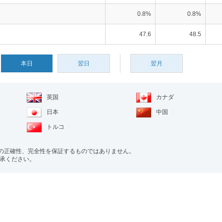
0.8%
0.8%
47.6
48.5
本日
翌日
翌月
英国
カナダ
日本
中国
トルコ
の正確性、完全性を保証するものではありません。
了承ください。