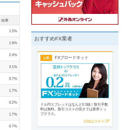
結果
1.5%
おすすめFX業者
1.8%
2.4%
FXブロードネット
人気
3.1%
0.7%
1.7%
0.2%
ドル円スプレッドはなんと0.3銭！取引手数
料は無料。取引コストの安さでは業界トッ
プクラス。
1.7%
詳細はコチラ
0.7%