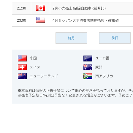
21:30
2月小売売上高(除自動車)(前月比)
23:00
4月ミシガン大学消費者態度指数・確報値
前月
前日
米国
ユーロ圏
スイス
豪州
ニュージーランド
南アフリカ
本資料は情報の正確性等について細心の注意を払っておりますが、そ
発表予定期日/時刻は予告なく変更される場合がございます。予めご