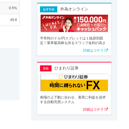
0.5%
外為オンライン
おすすめ
49.8
平常時のドル/円スプレッドは１銭原則固
定！業界最高峰を誇るスワップ金利の高さ
詳細はコチラ
ひまわり証券
注目
相場の上下動に合わせ、着実に利益を追求
する自動売買システム
詳細はコチラ