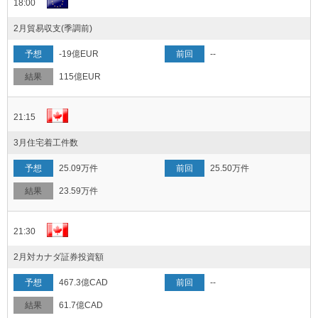
18:00
2月貿易収支(季調前)
-19億EUR
--
115億EUR
21:15
3月住宅着工件数
25.09万件
25.50万件
23.59万件
21:30
2月対カナダ証券投資額
467.3億CAD
--
61.7億CAD