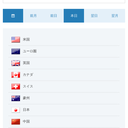
前月
前日
本日
翌日
翌月
米国
ユーロ圏
英国
カナダ
スイス
豪州
日本
中国