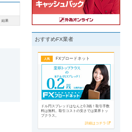
結果
おすすめFX業者
FXブロードネット
人気
ドル円スプレッドはなんと0.3銭！取引手数
料は無料。取引コストの安さでは業界トッ
プクラス。
詳細はコチラ