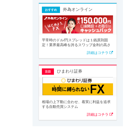
外為オンライン
おすすめ
平常時のドル/円スプレッドは１銭原則固
定！業界最高峰を誇るスワップ金利の高さ
詳細はコチラ
ひまわり証券
注目
相場の上下動に合わせ、着実に利益を追求
する自動売買システム
詳細はコチラ