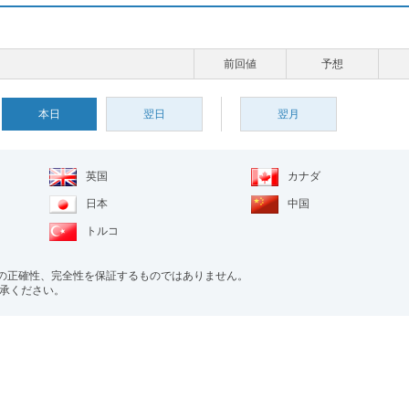
前回値
予想
本日
翌日
翌月
英国
カナダ
日本
中国
トルコ
の正確性、完全性を保証するものではありません。
了承ください。