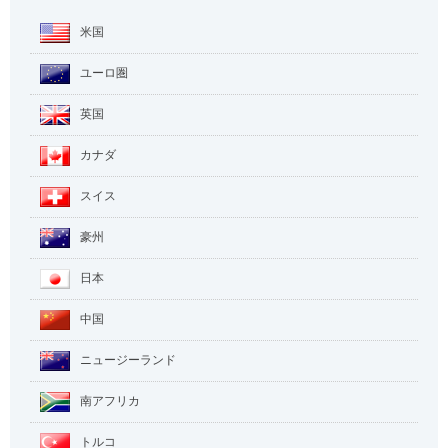
米国
ユーロ圏
英国
カナダ
スイス
豪州
日本
中国
ニュージーランド
南アフリカ
トルコ