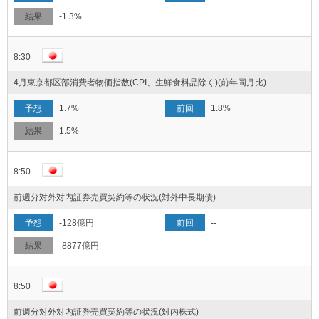
-1.3%
8:30
4月東京都区部消費者物価指数(CPI、生鮮食料品除く)(前年同月比)
1.7%
1.8%
1.5%
8:50
前週分対外対内証券売買契約等の状況(対外中長期債)
-128億円
--
-8877億円
8:50
前週分対外対内証券売買契約等の状況(対内株式)