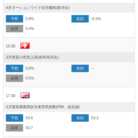
4月ネーションワイド住宅価格(前月比)
0.9%
-0.3%
0.4%
15:30
3月実質小売売上高(前年同月比)
0.9%
--
0.5%
17:30
4月製造業購買担当者景気指数(PMI、改定値)
53.6
53.3
53.7