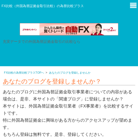
本サイトは広告を含みます。
FX比較（外国為替証拠金取引比較）の
為替比較プラス
充実データでの外国為替証拠金取引の比較なら
FX比較の為替比較プラスTOPへ
あなたのブログを登録しませんか
あなたのブログを登録しませんか？
あなたのブログに外国為替証拠金取引事業者についての内容がある
場合は、是非、本サイトの「関連ブログ」に登録しませんか？
本サイトは、外国為替証拠金取引業者（FX事業者）を比較するサイ
トです。
特に外国為替証拠金に興味がある方からのアクセスアップが望めま
す。
もちろん登録は無料です。是非、登録してください。