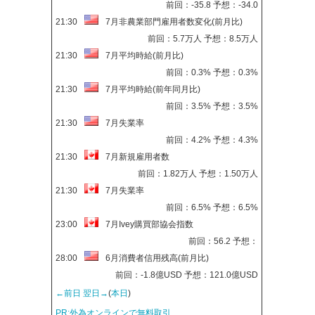
前回：-35.8 予想：-34.0
21:30
7月非農業部門雇用者数変化(前月比)
前回：5.7万人 予想：8.5万人
21:30
7月平均時給(前月比)
前回：0.3% 予想：0.3%
21:30
7月平均時給(前年同月比)
前回：3.5% 予想：3.5%
21:30
7月失業率
前回：4.2% 予想：4.3%
21:30
7月新規雇用者数
前回：1.82万人 予想：1.50万人
21:30
7月失業率
前回：6.5% 予想：6.5%
23:00
7月Ivey購買部協会指数
前回：56.2 予想：
28:00
6月消費者信用残高(前月比)
前回：-1.8億USD 予想：121.0億USD
←前日
翌日→
(
本日
)
PR:外為オンラインで無料取引