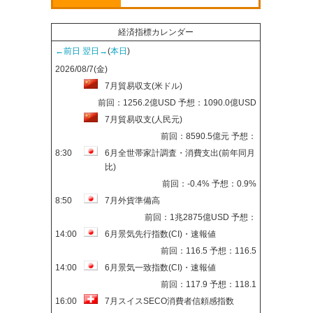
経済指標カレンダー
←前日
翌日→
(
本日
)
2026/08/7(金)
7月貿易収支(米ドル)
前回：1256.2億USD 予想：1090.0億USD
7月貿易収支(人民元)
前回：8590.5億元 予想：
8:30
6月全世帯家計調査・消費支出(前年同月
比)
前回：-0.4% 予想：0.9%
8:50
7月外貨準備高
前回：1兆2875億USD 予想：
14:00
6月景気先行指数(CI)・速報値
前回：116.5 予想：116.5
14:00
6月景気一致指数(CI)・速報値
前回：117.9 予想：118.1
16:00
7月スイスSECO消費者信頼感指数