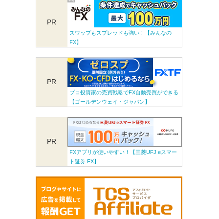
PR
スワップもスプレッドも強い！【みんなの
FX】
PR
プロ投資家の売買戦略でFX自動売買ができる
【ゴールデンウェイ・ジャパン】
PR
FXアプリが使いやすい！【三菱UFJ eスマー
ト証券 FX】