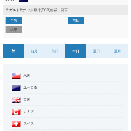
ラガルド欧州中央銀行(ECB)総裁、発言
前月
前日
本日
翌日
翌月
米国
ユーロ圏
英国
カナダ
スイス