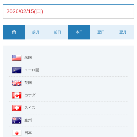
2026/02/15(日)
前月
前日
本日
翌日
翌月
米国
ユーロ圏
英国
カナダ
スイス
豪州
日本