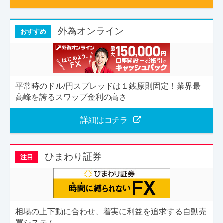
外為オンライン
おすすめ
平常時のドル/円スプレッドは１銭原則固定！業界最
高峰を誇るスワップ金利の高さ
詳細はコチラ
ひまわり証券
注目
相場の上下動に合わせ、着実に利益を追求する自動売
買システム