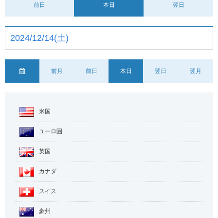
前日
本日
翌日
2024/12/14(土)
前月
前日
本日
翌日
翌月
米国
ユーロ圏
英国
カナダ
スイス
豪州