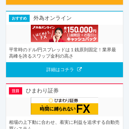
外為オンライン
おすすめ
平常時のドル/円スプレッドは１銭原則固定！業界最
高峰を誇るスワップ金利の高さ
詳細はコチラ
ひまわり証券
注目
相場の上下動に合わせ、着実に利益を追求する自動売
買システム