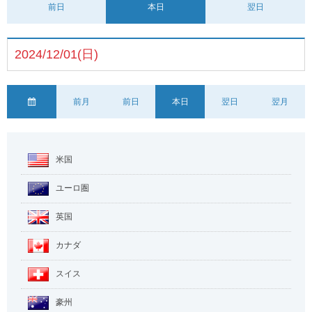
前日
本日
翌日
2024/12/01(日)
前月
前日
本日
翌日
翌月
米国
ユーロ圏
英国
カナダ
スイス
豪州