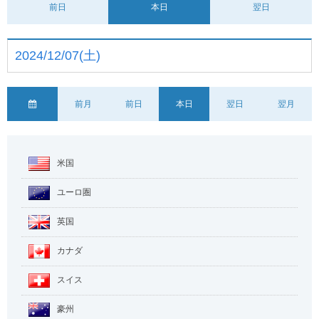
前日
本日
翌日
2024/12/07(土)
前月
前日
本日
翌日
翌月
米国
ユーロ圏
英国
カナダ
スイス
豪州