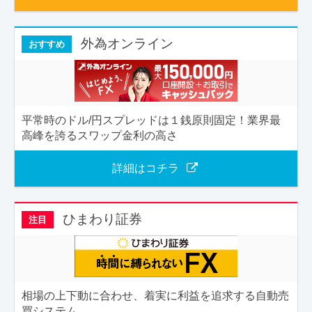
外為オンライン
おすすめ
平常時のドル/円スプレッドは１銭原則固定！業界最
高峰を誇るスワップ金利の高さ
詳細はコチラ
ひまわり証券
注目
相場の上下動に合わせ、着実に利益を追求する自動売
買システム