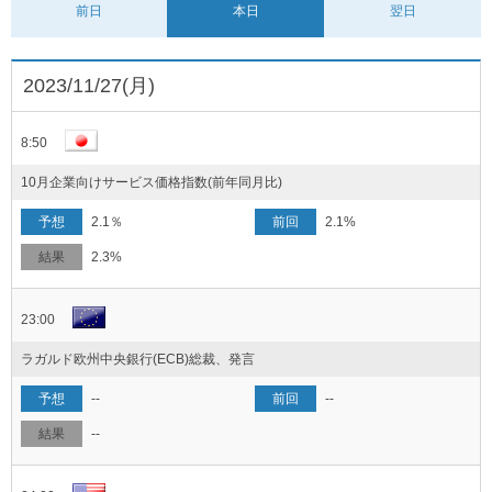
前日
本日
翌日
2023/11/27(月)
8:50
10月企業向けサービス価格指数(前年同月比)
2.1％
2.1%
2.3%
23:00
ラガルド欧州中央銀行(ECB)総裁、発言
--
--
--