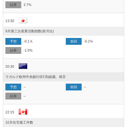
3.7%
13:30
9月第三次産業活動指数(前月比)
-0.1％
-0.1%
-1.0%
20:30
ラガルド欧州中央銀行(ECB)総裁、発言
--
--
--
22:15
10月住宅着工件数