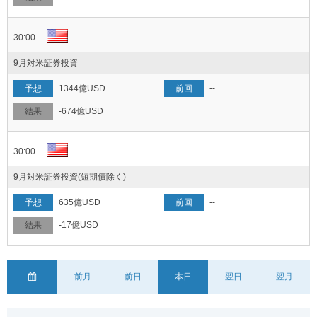
30:00
9月対米証券投資
1344億USD
--
-674億USD
30:00
9月対米証券投資(短期債除く)
635億USD
--
-17億USD
前月
前日
本日
翌日
翌月