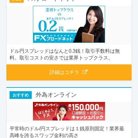
ドル円スプレッドはなんと0.3銭！取引手数料は無
料。取引コストの安さでは業界トップクラス。
詳細はコチラ
外為オンライン
おすすめ
平常時のドル/円スプレッドは１銭原則固定！業界最
高峰を誇るスワップ金利の高さ