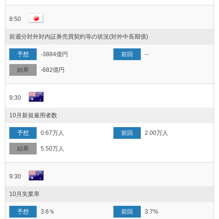
8:50
前週分対外対内証券売買契約等の状況(対外中長期債)
-3884億円
--
-682億円
9:30
10月新規雇用者数
0.67万人
2.00万人
5.50万人
9:30
10月失業率
3.6％
3.7%