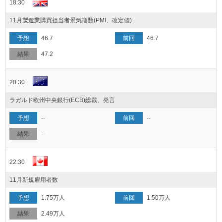
18:30
11月製造業購買担当者景気指数(PMI、改定値)
46.7
46.7
47.2
20:30
ラガルド欧州中央銀行(ECB)総裁、発言
--
--
--
22:30
11月新規雇用者数
1.75万人
1.50万人
2.49万人