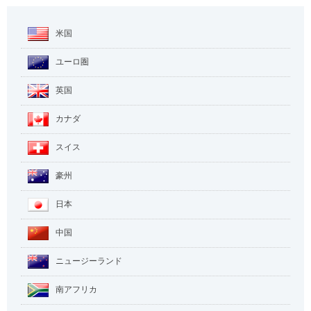
米国
ユーロ圏
英国
カナダ
スイス
豪州
日本
中国
ニュージーランド
南アフリカ