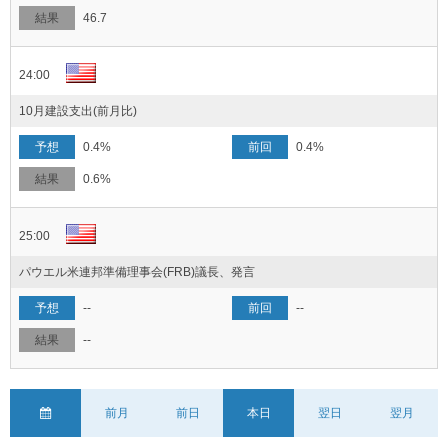
46.7
24:00
10月建設支出(前月比)
0.4%
0.4%
0.6%
25:00
パウエル米連邦準備理事会(FRB)議長、発言
--
--
--
前月
前日
本日
翌日
翌月