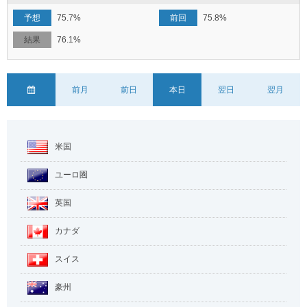
75.7%
75.8%
76.1%
前月
前日
本日
翌日
翌月
米国
ユーロ圏
英国
カナダ
スイス
豪州