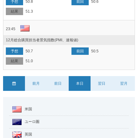
50.8
50.6
51.3
23:45
12月総合購買担当者景気指数(PMI、速報値)
50.7
50.5
51.0
前月
前日
本日
翌日
翌月
米国
ユーロ圏
英国