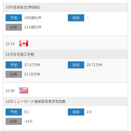
10月貿易収支(季調前)
100億EUR
--
111億EUR
22:15
11月住宅着工件数
27.47万件
25.71万件
21.26万件
22:30
12月ニューヨーク連銀製造業景気指数
9.1
2.0
-14.5