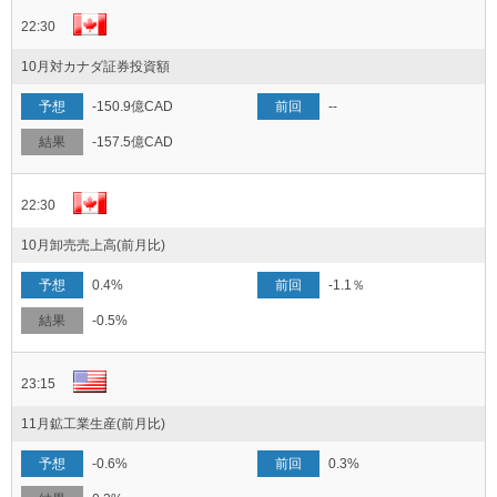
22:30
10月対カナダ証券投資額
-150.9億CAD
--
-157.5億CAD
22:30
10月卸売売上高(前月比)
0.4%
-1.1％
-0.5%
23:15
11月鉱工業生産(前月比)
-0.6%
0.3%