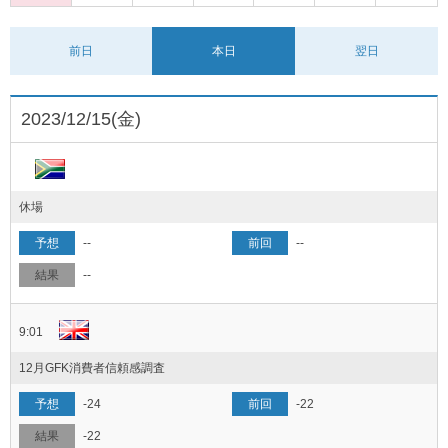
前日
本日
翌日
2023/12/15(金)
休場
--
--
--
9:01
12月GFK消費者信頼感調査
-24
-22
-22