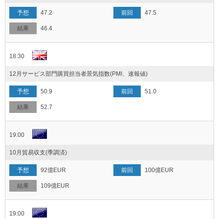
47.2
47.5
46.4
18:30
12月サービス部門購買担当者景気指数(PMI、速報値)
50.9
51.0
52.7
19:00
10月貿易収支(季調済)
92億EUR
100億EUR
109億EUR
19:00