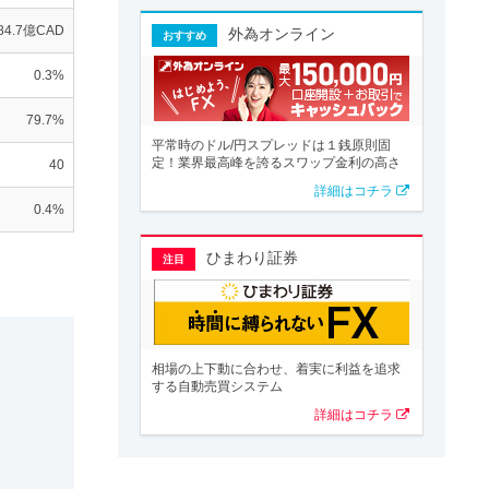
-84.7億CAD
外為オンライン
おすすめ
0.3%
79.7%
平常時のドル/円スプレッドは１銭原則固
定！業界最高峰を誇るスワップ金利の高さ
40
詳細はコチラ
0.4%
ひまわり証券
注目
相場の上下動に合わせ、着実に利益を追求
する自動売買システム
詳細はコチラ