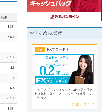
結果
1.8%
おすすめFX業者
5.6%
--
FXブロードネット
人気
-0.1%
2.3
0.7%
0.6%
ドル円スプレッドはなんと0.3銭！取引手数
料は無料。取引コストの安さでは業界トッ
プクラス。
-0.1%
詳細はコチラ
3.8%