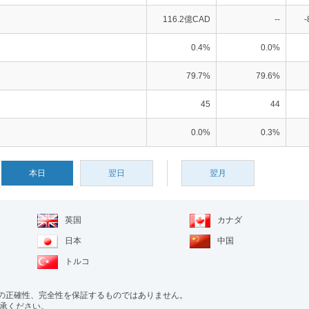
116.2億CAD
--
0.4%
0.0%
79.7%
79.6%
45
44
0.0%
0.3%
本日
翌日
翌月
英国
カナダ
日本
中国
トルコ
の正確性、完全性を保証するものではありません。
了承ください。