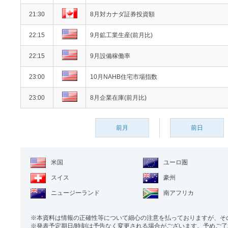
21:30
8月対カナダ証券投資額
22:15
9月鉱工業生産(前月比)
22:15
9月設備稼働率
23:00
10月NAHB住宅市場指数
23:00
8月企業在庫(前月比)
前月
前日
米国
ユーロ圏
スイス
豪州
ニュージーランド
南アフリカ
本資料は情報の正確性等について細心の注意を払っておりますが、そ
発表予定期日/時刻は予告なく変更される場合がございます。予めご