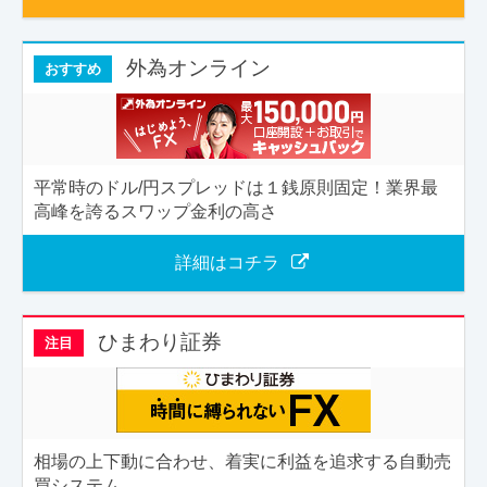
外為オンライン
おすすめ
平常時のドル/円スプレッドは１銭原則固定！業界最
高峰を誇るスワップ金利の高さ
詳細はコチラ
ひまわり証券
注目
相場の上下動に合わせ、着実に利益を追求する自動売
買システム