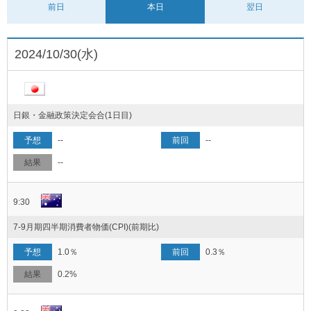
前日
本日
翌日
2024/10/30(水)
日銀・金融政策決定会合(1日目)
--
--
--
9:30
7-9月期四半期消費者物価(CPI)(前期比)
1.0％
0.3％
0.2%