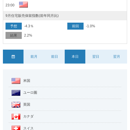
23:00
9月住宅販売保留指数(前年同月比)
-4.3％
-1.0%
2.2%
前月
前日
本日
翌日
翌月
米国
ユーロ圏
英国
カナダ
スイス