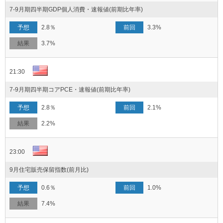
7-9月期四半期GDP個人消費・速報値(前期比年率)
2.8％
3.3%
3.7%
21:30
7-9月期四半期コアPCE・速報値(前期比年率)
2.8％
2.1%
2.2%
23:00
9月住宅販売保留指数(前月比)
0.6％
1.0%
7.4%