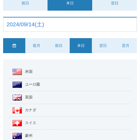
前日
本日
翌日
2024/09/14(土)
前月
前日
本日
翌日
翌月
米国
ユーロ圏
英国
カナダ
スイス
豪州