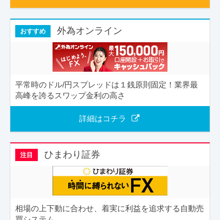
外為オンライン
おすすめ
平常時のドル/円スプレッドは１銭原則固定！業界最
高峰を誇るスワップ金利の高さ
詳細はコチラ
ひまわり証券
注目
相場の上下動に合わせ、着実に利益を追求する自動売
買システム