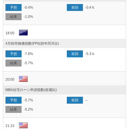
-0.4%
-0.4％
-1.0%
18:00
4月卸売物価指数(PPI)(前年同月比)
-7.8%
-5.3％
-5.7%
20:00
MBA住宅ローン申請指数(前週比)
-5.7%
--
-5.2%
21:15