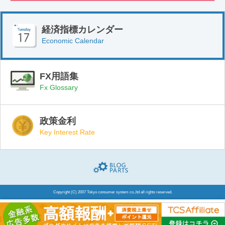
経済指標カレンダー
Economic Calendar
FX用語集
Fx Glossary
政策金利
Key Interest Rate
Blogparts(ブログパーツ)
Copyright (C) 2007 Tokyo consumer system co.,ltd all rights reserved.