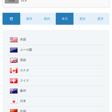
53.8
前月
前日
本日
翌日
翌月
米国
ユーロ圏
英国
カナダ
スイス
豪州
日本
中国