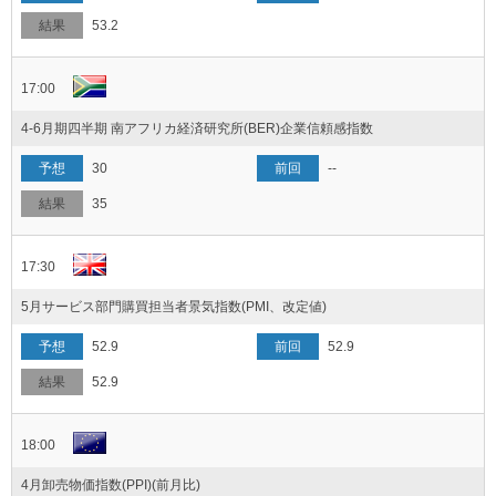
53.2
17:00
4-6月期四半期 南アフリカ経済研究所(BER)企業信頼感指数
30
--
35
17:30
5月サービス部門購買担当者景気指数(PMI、改定値)
52.9
52.9
52.9
18:00
4月卸売物価指数(PPI)(前月比)