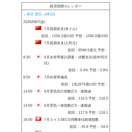
経済指標カレンダー
←前日
翌日→
(
本日
)
2026/08/7(金)
7月貿易収支(米ドル)
前回：1256.2億USD 予想：1090.0億USD
7月貿易収支(人民元)
前回：8590.5億元 予想：
8:30
6月全世帯家計調査・消費支出(前年同月
比)
前回：-0.4% 予想：0.9%
8:50
7月外貨準備高
前回：1兆2875億USD 予想：
14:00
6月景気先行指数(CI)・速報値
前回：116.5 予想：116.5
14:00
6月景気一致指数(CI)・速報値
前回：117.9 予想：118.1
16:00
7月スイスSECO消費者信頼感指数
前回：-35.8 予想：-34.0