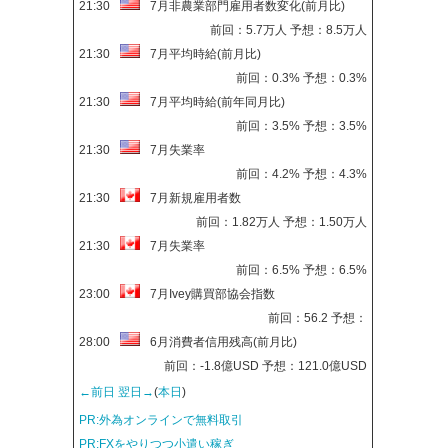
21:30
7月非農業部門雇用者数変化(前月比)
前回：5.7万人 予想：8.5万人
21:30
7月平均時給(前月比)
前回：0.3% 予想：0.3%
21:30
7月平均時給(前年同月比)
前回：3.5% 予想：3.5%
21:30
7月失業率
前回：4.2% 予想：4.3%
21:30
7月新規雇用者数
前回：1.82万人 予想：1.50万人
21:30
7月失業率
前回：6.5% 予想：6.5%
23:00
7月Ivey購買部協会指数
前回：56.2 予想：
28:00
6月消費者信用残高(前月比)
前回：-1.8億USD 予想：121.0億USD
←前日
翌日→
(
本日
)
PR:外為オンラインで無料取引
PR:FXをやりつつ小遣い稼ぎ