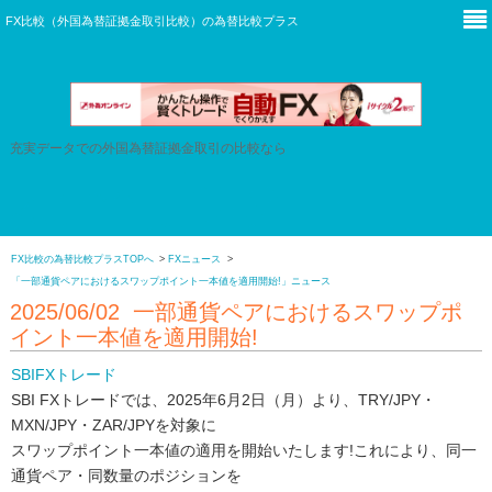
本サイトは広告を含みます。
FX比較（外国為替証拠金取引比較）の
為替比較プラス
充実データでの外国為替証拠金取引の比較なら
FX比較の為替比較プラスTOPへ
FXニュース
「一部通貨ペアにおけるスワップポイント一本値を適用開始!」ニュース
2025/06/02 一部通貨ペアにおけるスワップポ
イント一本値を適用開始!
SBIFXトレード
SBI FXトレードでは、2025年6月2日（月）より、TRY/JPY・
MXN/JPY・ZAR/JPYを対象に
スワップポイント一本値の適用を開始いたします!これにより、同一
通貨ペア・同数量のポジションを